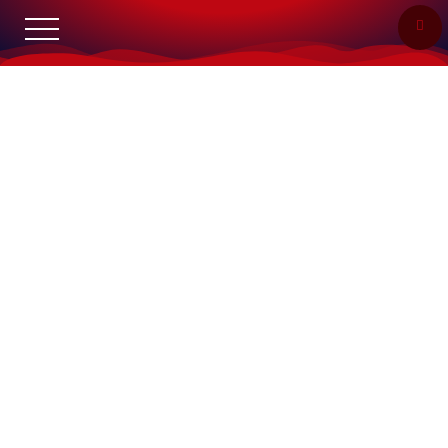
CIRCUITO PAULISTA DE TREKKING
Enduro à pé para todas as tribos.