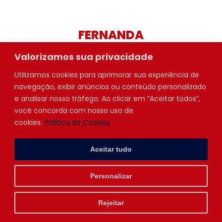
FERNANDA
Valorizamos sua privacidade
Apoio de Trilha
Utilizamos cookies para aprimorar sua experiência de
navegação, exibir anúncios ou conteúdo personalizado
e analisar nosso tráfego. Ao clicar em “Aceitar todos”,
você concorda com nosso uso de
cookies.
Política de Cookies
Comments are closed.
/* The template for displaying the footer. * Contains the
Aceitar tudo
closing of the body div and all contents * * * @package
Auxin * @author averta (c) 2014-2025 * @link
Personalizar
http://averta.net */ do_action(
'auxin_before_the_footer' ); ?>
Rejeitar