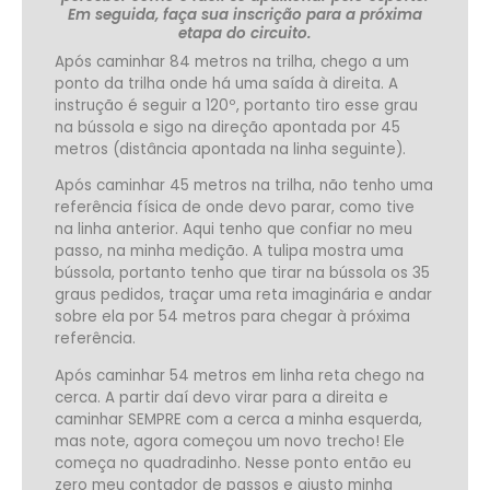
Em seguida, faça sua inscrição para a próxima
etapa do circuito.
Após caminhar 84 metros na trilha, chego a um
ponto da trilha onde há uma saída à direita. A
instrução é seguir a 120º, portanto tiro esse grau
na bússola e sigo na direção apontada por 45
metros (distância apontada na linha seguinte).
Após caminhar 45 metros na trilha, não tenho uma
referência física de onde devo parar, como tive
na linha anterior. Aqui tenho que confiar no meu
passo, na minha medição. A tulipa mostra uma
bússola, portanto tenho que tirar na bússola os 35
graus pedidos, traçar uma reta imaginária e andar
sobre ela por 54 metros para chegar à próxima
referência.
Após caminhar 54 metros em linha reta chego na
cerca. A partir daí devo virar para a direita e
caminhar SEMPRE com a cerca a minha esquerda,
mas note, agora começou um novo trecho! Ele
começa no quadradinho. Nesse ponto então eu
zero meu contador de passos e ajusto minha