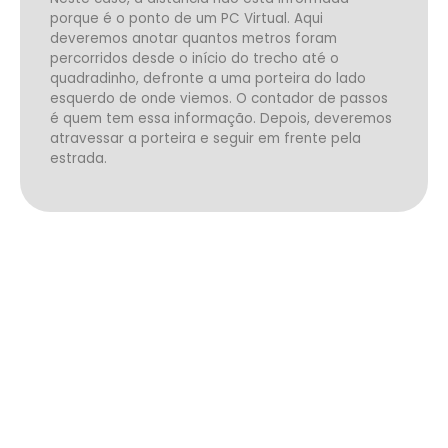
porque é o ponto de um PC Virtual. Aqui
deveremos anotar quantos metros foram
percorridos desde o início do trecho até o
quadradinho, defronte a uma porteira do lado
esquerdo de onde viemos. O contador de passos
é quem tem essa informação. Depois, deveremos
atravessar a porteira e seguir em frente pela
estrada.