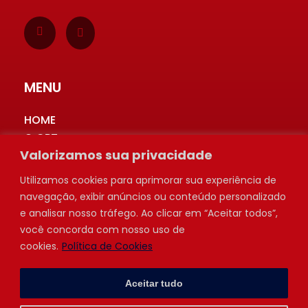
MENU
HOME
O CPT
Valorizamos sua privacidade
TREKKING
AULA TREINO
Utilizamos cookies para aprimorar sua experiência de
PRÓXIMA ETAPA
navegação, exibir anúncios ou conteúdo personalizado
RESULTADOS
e analisar nosso tráfego. Ao clicar em “Aceitar todos”,
INSCRIÇÃO
você concorda com nosso uso de
CALENDÁRIO
cookies.
Política de Cookies
GALERIA
CONTATO
Aceitar tudo